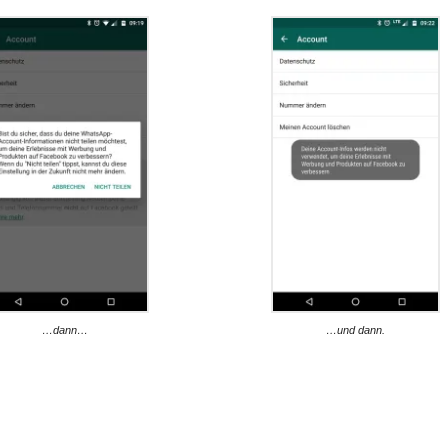
…dann…
…und dann.