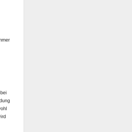
immer
 bei
idung
wohl
ird