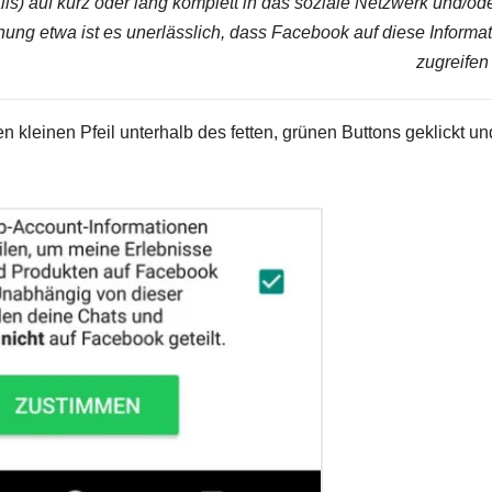
) auf kurz oder lang komplett in das soziale Netzwerk und/od
ung etwa ist es unerlässlich, dass Facebook auf diese Informa
zugreifen
 den kleinen Pfeil unterhalb des fetten, grünen Buttons geklickt un