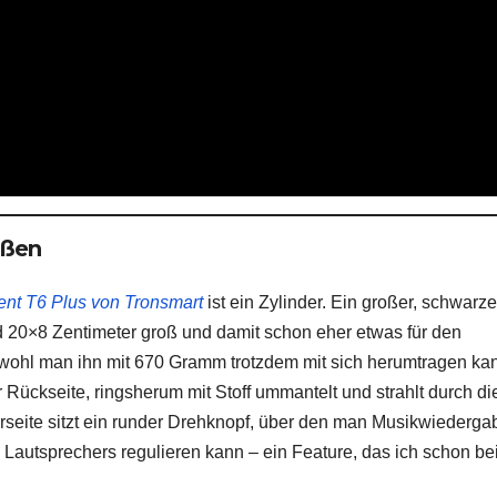
ußen
nt T6 Plus von Tronsmart
ist ein Zylinder. Ein großer, schwarze
d 20×8 Zentimeter groß und damit schon eher etwas für den
obwohl man ihn mit 670 Gramm trotzdem mit sich herumtragen ka
r Rückseite, ringsherum mit Stoff ummantelt und strahlt durch d
rseite sitzt ein runder Drehknopf, über den man Musikwiederga
 Lautsprechers regulieren kann – ein Feature, das ich schon b