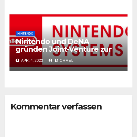
NINTENDO
Nintendo und DeNA
gründen Joint-Venture zur
Stärkung der Digitalisierung
APR. 4, 2023
MICHAEL
von Nintendos Geschäft
Kommentar verfassen