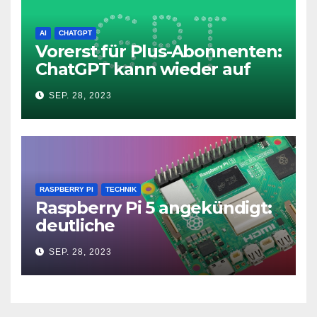
AI
CHATGPT
Vorerst für Plus-Abonnenten:
ChatGPT kann wieder auf
das Internet zugreifen
SEP. 28, 2023
RASPBERRY PI
TECHNIK
Raspberry Pi 5 angekündigt:
deutliche
Leistungssteigerung und bis
SEP. 28, 2023
zu 2x 4K60