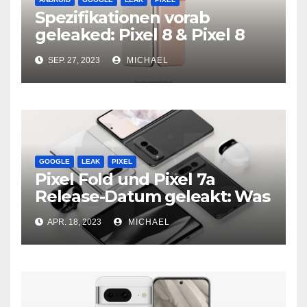
Spezifikationen vorab
geleaked: Pixel 8 & Pixel 8
Pro
SEP. 27, 2023
MICHAEL
GOOGLE
LEAK
PIXEL
Pixel Fold und Pixel 7a
Release-Datum geleakt: Was
wir wissen
APR. 18, 2023
MICHAEL