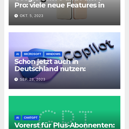
Pro: viele neue Features in
neuer Hardware
OKT. 5, 2023
AI
MICROSOFT
WINDOWS
Schon jetzt auch in
Deutschland nutzen:
Microsoft Copilot in Windows
SEP. 28, 2023
11
AI
CHATGPT
Vorerst für Plus-Abonnenten: