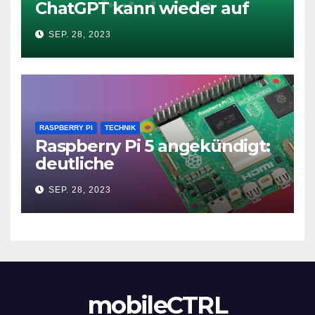
ChatGPT kann wieder auf
das Internet zugreifen
SEP. 28, 2023
RASPBERRY PI
TECHNIK
Raspberry Pi 5 angekündigt:
deutliche
Leistungssteigerung und bis
SEP. 28, 2023
zu 2x 4K60
mobileCTRL