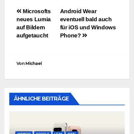
Beitragsnavigation
Microsofts
Android Wear
neues Lumia
eventuell bald auch
auf Bildern
für iOS und Windows
aufgetaucht
Phone?
Von
Michael
ÄHNLICHE BEITRÄGE
ANDROID
GOOGLE
LEAK
PIXEL