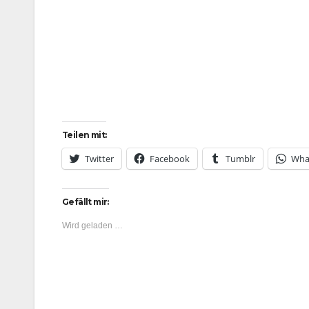
Teilen mit:
Twitter
Facebook
Tumblr
Wha
Gefällt mir:
Wird geladen …