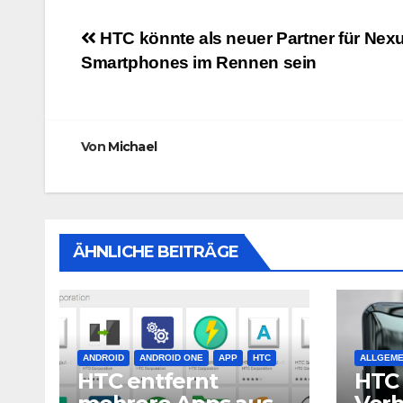
Beitragsnavigation
HTC könnte als neuer Partner für Nex
Smartphones im Rennen sein
Von
Michael
ÄHNLICHE BEITRÄGE
ANDROID
ANDROID ONE
APP
HTC
ALLGEME
HTC entfernt
HTC 