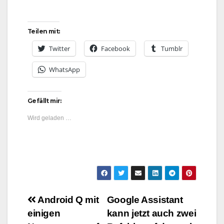
Teilen mit:
Twitter
Facebook
Tumblr
WhatsApp
Gefällt mir:
Wird geladen …
Beitragsnavigation
Android Q mit
Google Assistant
einigen
kann jetzt auch zwei