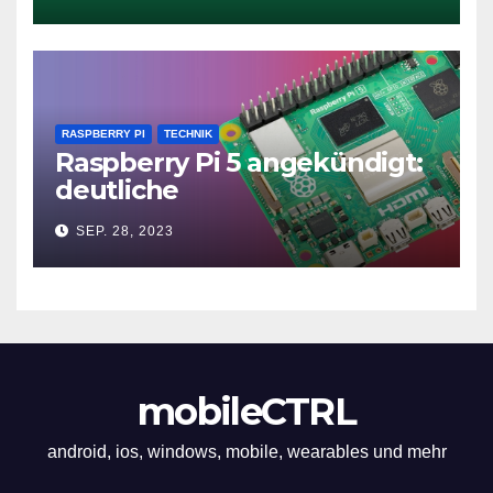
RASPBERRY PI
TECHNIK
Raspberry Pi 5 angekündigt:
deutliche
Leistungssteigerung und bis
SEP. 28, 2023
zu 2x 4K60
mobileCTRL
android, ios, windows, mobile, wearables und mehr