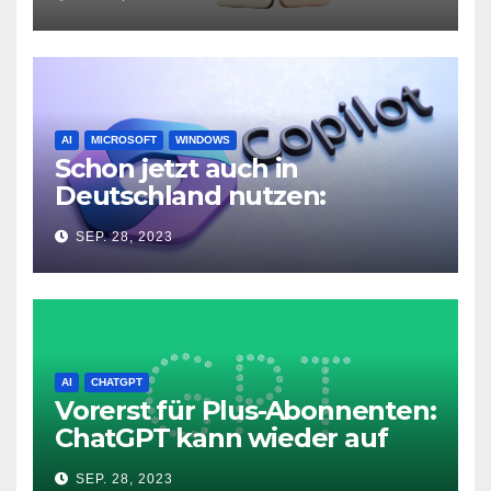
AI
MICROSOFT
WINDOWS
Schon jetzt auch in
Deutschland nutzen:
Microsoft Copilot in Windows
SEP. 28, 2023
11
AI
CHATGPT
Vorerst für Plus-Abonnenten:
ChatGPT kann wieder auf
das Internet zugreifen
SEP. 28, 2023