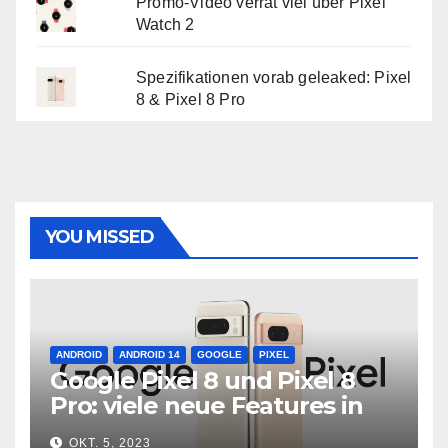
Promo-Video verrät viel über Pixel
Watch 2
Spezifikationen vorab geleaked: Pixel
8 & Pixel 8 Pro
YOU MISSED
ANDROID
ANDROID 14
GOOGLE
PIXEL
Google Pixel 8 und Pixel 8
Pro: viele neue Features in
neuer Hardware
OKT. 5, 2023