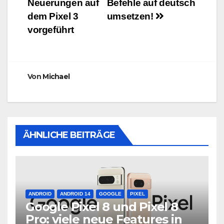
Neuerungen auf
Befehle auf deutsch
dem Pixel 3
umsetzen!
vorgeführt
Von
Michael
ÄHNLICHE BEITRÄGE
ANDROID
ANDROID 14
GOOGLE
PIXEL
Google Pixel 8 und Pixel 8
Pro: viele neue Features in