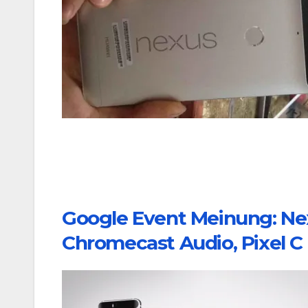
Google Event Meinung: Ne
Chromecast Audio, Pixel C