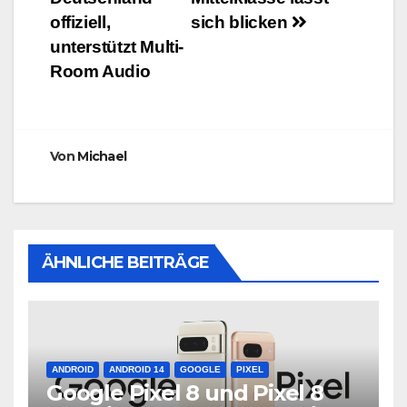
offiziell,
sich blicken
unterstützt Multi-
Room Audio
Von
Michael
ÄHNLICHE BEITRÄGE
ANDROID
ANDROID 14
GOOGLE
PIXEL
Google Pixel 8 und Pixel 8