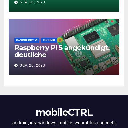
SEP. 28, 2023
RASPBERRY PI
TECHNIK
Raspberry Pi 5 angekündigt:
deutliche
Leistungssteigerung und bis
SEP. 28, 2023
zu 2x 4K60
mobileCTRL
android, ios, windows, mobile, wearables und mehr