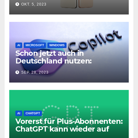
neuer Hardware
OKT. 5, 2023
AI
MICROSOFT
WINDOWS
Schon jetzt auch in
Deutschland nutzen:
Microsoft Copilot in Windows
SEP. 28, 2023
11
AI
CHATGPT
Vorerst für Plus-Abonnenten:
ChatGPT kann wieder auf
das Internet zugreifen