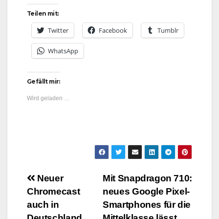
Teilen mit:
Twitter
Facebook
Tumblr
WhatsApp
Gefällt mir:
Wird geladen …
Beitragsnavigation
Neuer
Mit Snapdragon 710:
Chromecast
neues Google Pixel-
auch in
Smartphones für die
Deutschland
Mittelklasse lässt