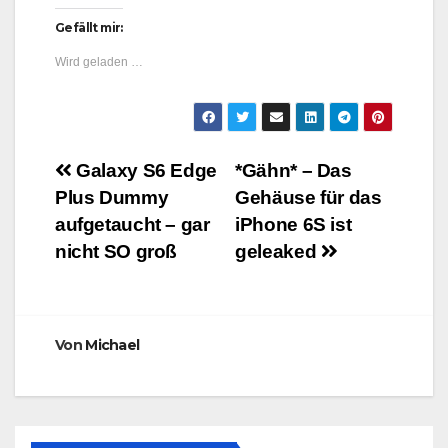
Gefällt mir:
Wird geladen …
Beitragsnavigation
Galaxy S6 Edge
*Gähn* – Das
Plus Dummy
Gehäuse für das
aufgetaucht – gar
iPhone 6S ist
nicht SO groß
geleaked
Von
Michael