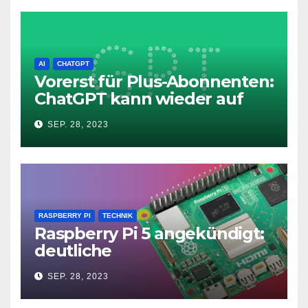
AI
CHATGPT
Vorerst für Plus-Abonnenten:
ChatGPT kann wieder auf
das Internet zugreifen
SEP. 28, 2023
RASPBERRY PI
TECHNIK
Raspberry Pi 5 angekündigt:
deutliche
Leistungssteigerung und bis
SEP. 28, 2023
zu 2x 4K60