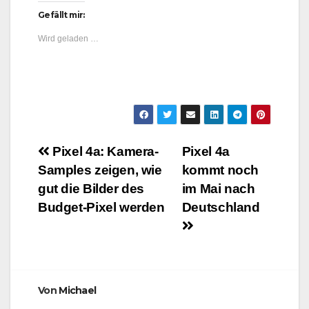
Gefällt mir:
Wird geladen …
Beitragsnavigation
Pixel 4a: Kamera-
Pixel 4a
Samples zeigen, wie
kommt noch
gut die Bilder des
im Mai nach
Budget-Pixel werden
Deutschland
Von
Michael