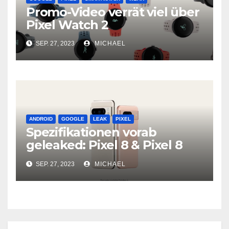
Promo-Video verrät viel über
Pixel Watch 2
SEP. 27, 2023
MICHAEL
ANDROID
GOOGLE
LEAK
PIXEL
Spezifikationen vorab
geleaked: Pixel 8 & Pixel 8
Pro
SEP. 27, 2023
MICHAEL