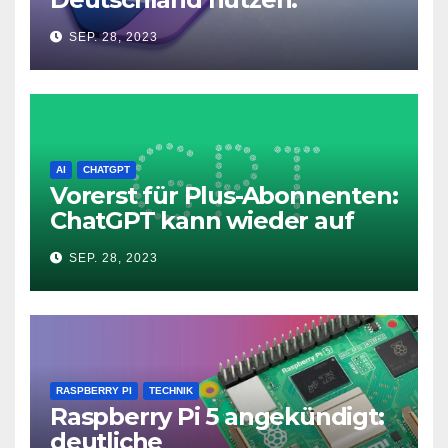
Microsoft Copilot in Windows
SEP. 28, 2023
11
AI
CHATGPT
Vorerst für Plus-Abonnenten:
ChatGPT kann wieder auf
das Internet zugreifen
SEP. 28, 2023
RASPBERRY PI
TECHNIK
Raspberry Pi 5 angekündigt:
deutliche