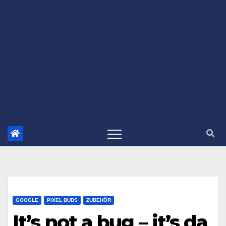
GOOGLE
PIXEL BUDS
ZUBEHÖR
It’s not a bug – it’s da