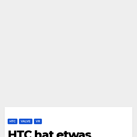
HTC
VALVE
VR
HTC hat etwas