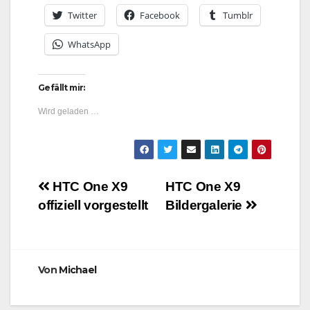
Twitter
Facebook
Tumblr
WhatsApp
Gefällt mir:
Wird geladen …
Beitragsnavigation
HTC One X9
HTC One X9
offiziell vorgestellt
Bildergalerie
Von
Michael