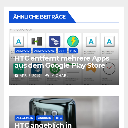
ÄHNLICHE BEITRÄGE
ANDROID
ANDROID ONE
APP
HTC
HTC entfernt mehrere Apps
aus dem Google Play Store
APR. 8, 2019
MICHAEL
ALLGEMEIN
ANDROID
HTC
HTC angeblich in