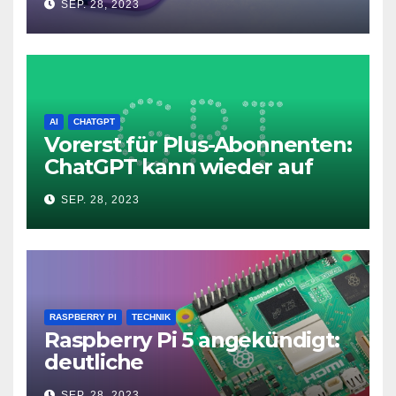
SEP. 28, 2023
11
AI
CHATGPT
Vorerst für Plus-Abonnenten:
ChatGPT kann wieder auf
das Internet zugreifen
SEP. 28, 2023
RASPBERRY PI
TECHNIK
Raspberry Pi 5 angekündigt:
deutliche
Leistungssteigerung und bis
SEP. 28, 2023