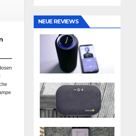
NEUE REVIEWS
n
kdosen
t
sche
Lampe