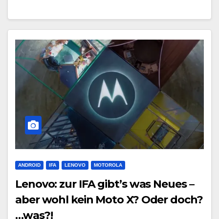
ANDROID
IFA
LENOVO
MOTOROLA
Lenovo: zur IFA gibt’s was Neues –
aber wohl kein Moto X? Oder doch?
…was?!