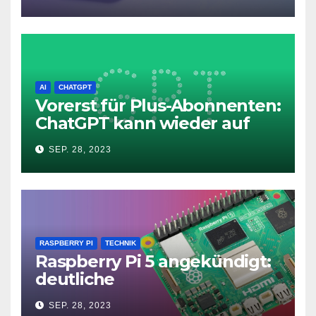
11
AI
CHATGPT
Vorerst für Plus-Abonnenten:
ChatGPT kann wieder auf
das Internet zugreifen
SEP. 28, 2023
RASPBERRY PI
TECHNIK
Raspberry Pi 5 angekündigt:
deutliche
Leistungssteigerung und bis
SEP. 28, 2023
zu 2x 4K60