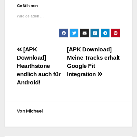
Gefällt mir:
Wird geladen …
Beitragsnavigation
[APK
[APK Download]
Download]
Meine Tracks erhält
Hearthstone
Google Fit
endlich auch für
Integration
Android!
Von
Michael