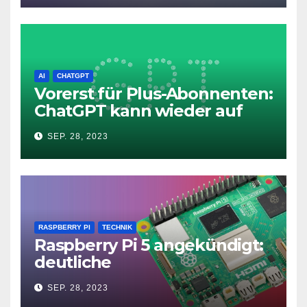
AI
CHATGPT
Vorerst für Plus-Abonnenten:
ChatGPT kann wieder auf
das Internet zugreifen
SEP. 28, 2023
RASPBERRY PI
TECHNIK
Raspberry Pi 5 angekündigt:
deutliche
Leistungssteigerung und bis
SEP. 28, 2023
zu 2x 4K60