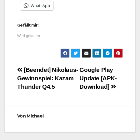
WhatsApp
Gefällt mir:
Wird geladen …
Beitragsnavigation
[Beendet] Nikolaus-
Google Play
Gewinnspiel: Kazam
Update [APK-
Thunder Q4.5
Download]
Von
Michael