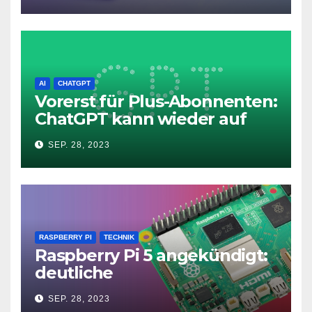
AI
CHATGPT
Vorerst für Plus-Abonnenten:
ChatGPT kann wieder auf
das Internet zugreifen
SEP. 28, 2023
RASPBERRY PI
TECHNIK
Raspberry Pi 5 angekündigt:
deutliche
Leistungssteigerung und bis
SEP. 28, 2023
zu 2x 4K60