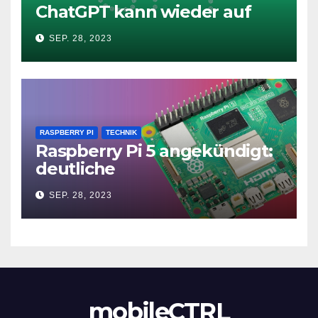
ChatGPT kann wieder auf
das Internet zugreifen
SEP. 28, 2023
RASPBERRY PI
TECHNIK
Raspberry Pi 5 angekündigt:
deutliche
Leistungssteigerung und bis
SEP. 28, 2023
zu 2x 4K60
mobileCTRL