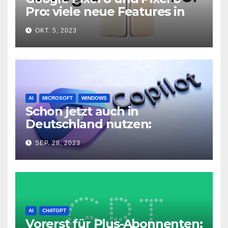
Pro: viele neue Features in
neuer Hardware
OKT. 5, 2023
AI
MICROSOFT
WINDOWS
Schon jetzt auch in
Deutschland nutzen:
Microsoft Copilot in Windows
SEP. 28, 2023
11
AI
CHATGPT
Vorerst für Plus-Abonnenten: