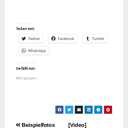
Teilen mit:
Twitter
Facebook
Tumblr
WhatsApp
Gefällt mir:
Wird geladen …
Beitragsnavigation
Beispielfotos
[Video]