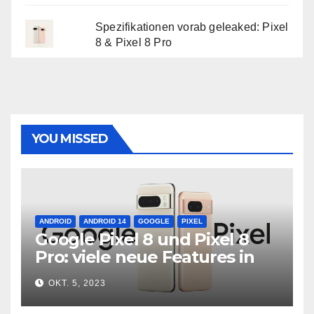
Spezifikationen vorab geleaked: Pixel
8 & Pixel 8 Pro
YOU MISSED
ANDROID
ANDROID 14
GOOGLE
PIXEL
Google Pixel 8 und Pixel 8
Pro: viele neue Features in
neuer Hardware
OKT. 5, 2023