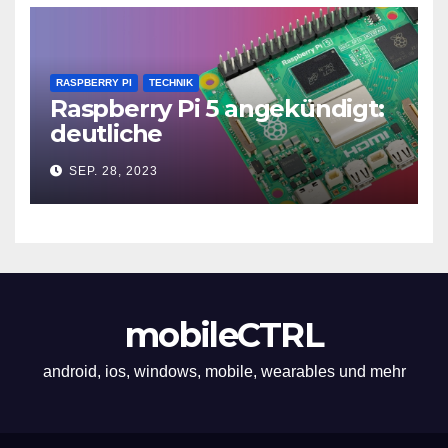
RASPBERRY PI
TECHNIK
Raspberry Pi 5 angekündigt:
deutliche
Leistungssteigerung und bis
SEP. 28, 2023
zu 2x 4K60
mobileCTRL
android, ios, windows, mobile, wearables und mehr