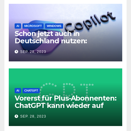
AI
MICROSOFT
WINDOWS
Schon jetzt auch in
Deutschland nutzen:
Microsoft Copilot in Windows
SEP. 28, 2023
11
AI
CHATGPT
Vorerst für Plus-Abonnenten:
ChatGPT kann wieder auf
das Internet zugreifen
SEP. 28, 2023