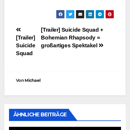
Beitragsnavigation
[Trailer] Suicide Squad +
[Trailer]
Bohemian Rhapsody =
Suicide
großartiges Spektakel
Squad
Von
Michael
ÄHNLICHE BEITRÄGE