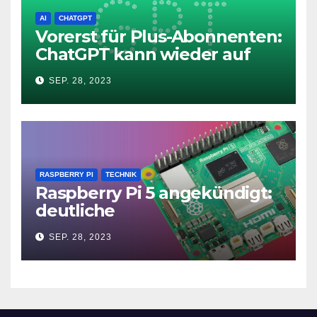
AI
CHATGPT
Vorerst für Plus-Abonnenten:
ChatGPT kann wieder auf
das Internet zugreifen
SEP. 28, 2023
RASPBERRY PI
TECHNIK
Raspberry Pi 5 angekündigt:
deutliche
Leistungssteigerung und bis
SEP. 28, 2023
zu 2x 4K60