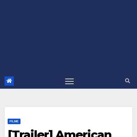
FILME
[Trailer] American