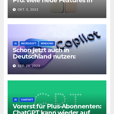
Pro: viele neue Features in
neuer Hardware
OKT. 5, 2023
AI
MICROSOFT
WINDOWS
Schon jetzt auch in
Deutschland nutzen:
Microsoft Copilot in Windows
SEP. 28, 2023
11
AI
CHATGPT
Vorerst für Plus-Abonnenten:
ChatGPT kann wieder auf