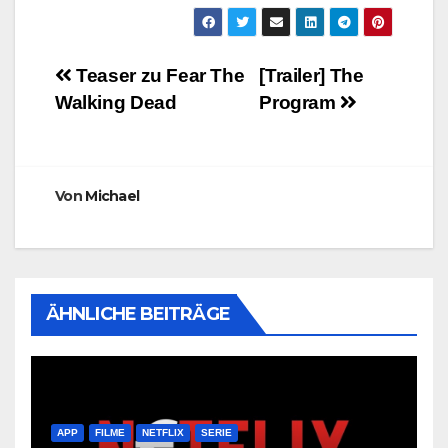
Beitragsnavigation
Teaser zu Fear The
[Trailer] The
Walking Dead
Program
Von
Michael
ÄHNLICHE BEITRÄGE
APP
FILME
NETFLIX
SERIE