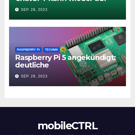
das Internet zugreifen
SEP. 28, 2023
RASPBERRY PI
TECHNIK
Raspberry Pi 5 angekündigt:
deutliche
Leistungssteigerung und bis
SEP. 28, 2023
zu 2x 4K60
mobileCTRL