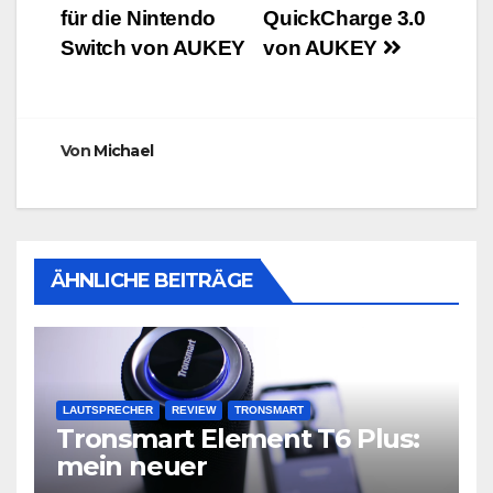
für die Nintendo
QuickCharge 3.0
Switch von AUKEY
von AUKEY
Von
Michael
ÄHNLICHE BEITRÄGE
LAUTSPRECHER
REVIEW
TRONSMART
Tronsmart Element T6 Plus:
mein neuer