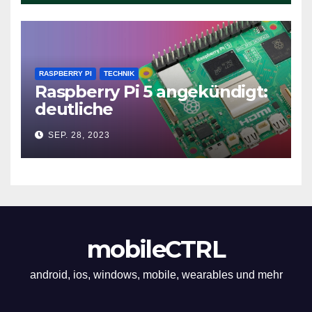
RASPBERRY PI
TECHNIK
Raspberry Pi 5 angekündigt:
deutliche
Leistungssteigerung und bis
SEP. 28, 2023
zu 2x 4K60
mobileCTRL
android, ios, windows, mobile, wearables und mehr