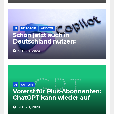
AI
MICROSOFT
WINDOWS
Schon jetzt auch in
Deutschland nutzen:
Microsoft Copilot in Windows
SEP. 28, 2023
11
AI
CHATGPT
Vorerst für Plus-Abonnenten:
ChatGPT kann wieder auf
das Internet zugreifen
SEP. 28, 2023