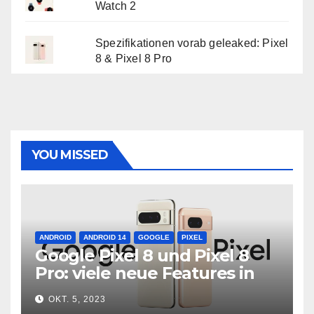
Watch 2
Spezifikationen vorab geleaked: Pixel
8 & Pixel 8 Pro
YOU MISSED
ANDROID
ANDROID 14
GOOGLE
PIXEL
Google Pixel 8 und Pixel 8
Pro: viele neue Features in
neuer Hardware
OKT. 5, 2023