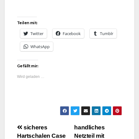
Teilen mit:
Twitter
Facebook
Tumblr
WhatsApp
Gefällt mir:
Wird geladen …
Beitragsnavigation
sicheres
handliches
Hartschalen Case
Netzteil mit