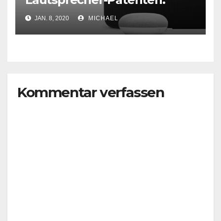
Sonos verklagt Google
JAN. 8, 2020
MICHAEL
Kommentar verfassen