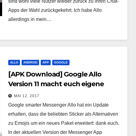
sind wohl viele Nutzer wieder zurück zu ihren Chat-
Apps der Wahl zurückgekehrt. Ich habe Allo
allerdings in mein…
ALLO
ANDROID
APP
GOOGLE
[APK Download] Google Allo
Version 11 macht euch eigene
Sticker
MAI 12, 2017
Google smarter Messenger Allo hat ein Update
erhalten, dass die beliebten Sticker als Alternativen
zu Emojis um ein neues Paket erweitert: dank euch.
In der aktuellen Version der Messenger App