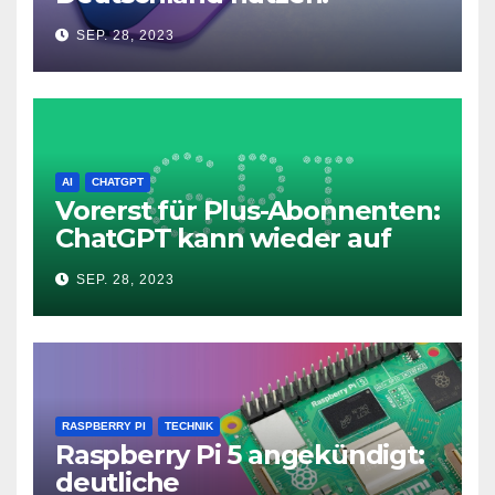
Microsoft Copilot in Windows
SEP. 28, 2023
11
AI
CHATGPT
Vorerst für Plus-Abonnenten:
ChatGPT kann wieder auf
das Internet zugreifen
SEP. 28, 2023
RASPBERRY PI
TECHNIK
Raspberry Pi 5 angekündigt:
deutliche