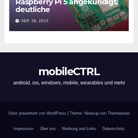
Raspberry Pi 5 angekündigt:
deutliche
Leistungssteigerung und bis
SEP. 28, 2023
zu 2x 4K60
mobileCTRL
android, ios, windows, mobile, wearables und mehr
Stolz präsentiert von WordPress
|
Theme: Newsup von
Themeansar
Impressum
Über uns
Werbung und Links
Datenschutz