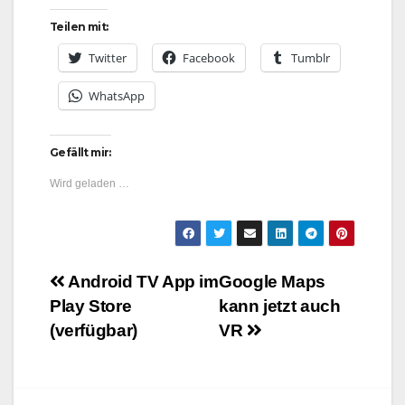
Teilen mit:
Twitter
Facebook
Tumblr
WhatsApp
Gefällt mir:
Wird geladen …
Beitragsnavigation
Android TV App im
Google Maps
Play Store
kann jetzt auch
(verfügbar)
VR