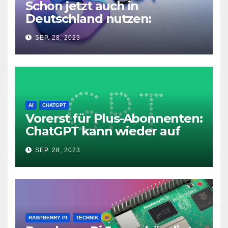
Schon jetzt auch in
Deutschland nutzen:
Microsoft Copilot in Windows
SEP. 28, 2023
11
AI
CHATGPT
Vorerst für Plus-Abonnenten:
ChatGPT kann wieder auf
das Internet zugreifen
SEP. 28, 2023
RASPBERRY PI
TECHNIK