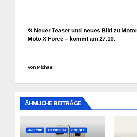
Beitragsnavigation
Neuer Teaser und neues Bild zu Motor
Moto X Force – kommt am 27.10.
Von
Michael
ÄHNLICHE BEITRÄGE
ANDROID
ANDROID 14
GOOGLE