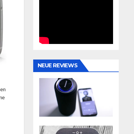
NEUE REVIEWS
ßen
ine