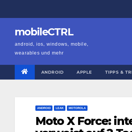
Zum
Inhalt
springen
mobileCTRL
android, ios, windows, mobile,
wearables und mehr
ANDROID
APPLE
TIPPS & TR
ANDROID
LEAK
MOTOROLA
Moto X Force: in