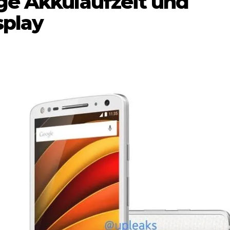
age Akkulaufzeit und
splay