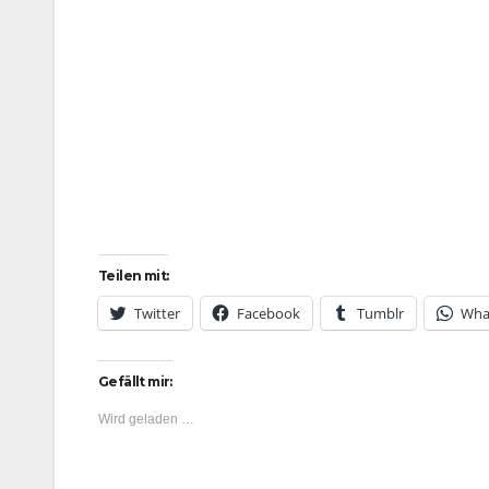
Teilen mit:
Twitter
Facebook
Tumblr
Wha
Gefällt mir:
Wird geladen …