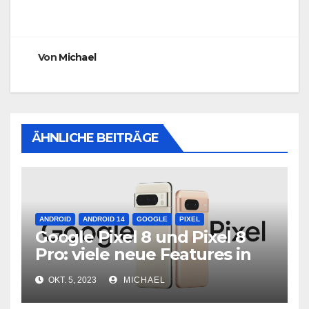
Von
Michael
ÄHNLICHE BEITRÄGE
ANDROID
ANDROID 14
GOOGLE
PIXEL
Google Pixel 8 und Pixel 8
Pro: viele neue Features in
neuer Hardware
OKT. 5, 2023
MICHAEL