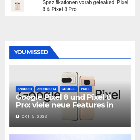
Spezifikationen vorab geleaked: Pixel
8 & Pixel 8 Pro
YOU MISSED
ANDROID
ANDROID 14
GOOGLE
PIXEL
Google Pixel 8 und Pixel 8
Pro: viele neue Features in
neuer Hardware
OKT. 5, 2023