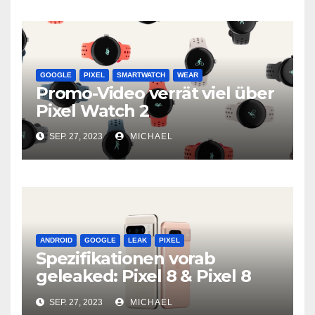
GOOGLE
PIXEL
SMARTWATCH
WEAR
Promo-Video verrät viel über
Pixel Watch 2
SEP. 27, 2023
MICHAEL
ANDROID
GOOGLE
LEAK
PIXEL
Spezifikationen vorab
geleaked: Pixel 8 & Pixel 8
Pro
SEP. 27, 2023
MICHAEL