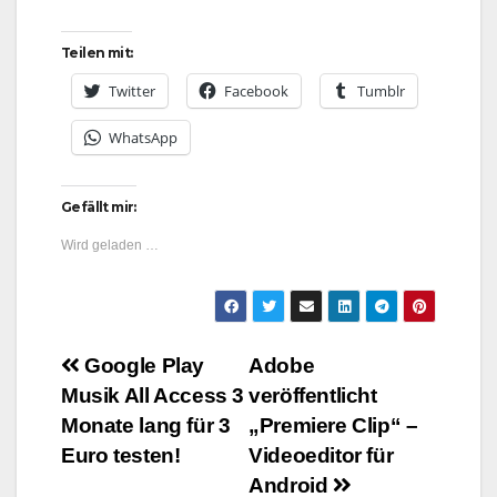
Teilen mit:
Twitter
Facebook
Tumblr
WhatsApp
Gefällt mir:
Wird geladen …
Beitragsnavigation
Google Play
Adobe
Musik All Access 3
veröffentlicht
Monate lang für 3
„Premiere Clip“ –
Euro testen!
Videoeditor für
Android