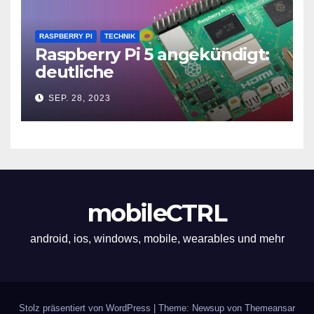
RASPBERRY PI
TECHNIK
Raspberry Pi 5 angekündigt:
deutliche
Leistungssteigerung und bis
SEP. 28, 2023
zu 2x 4K60
mobileCTRL
android, ios, windows, mobile, wearables und mehr
Stolz präsentiert von WordPress
|
Theme: Newsup von
Themeansar