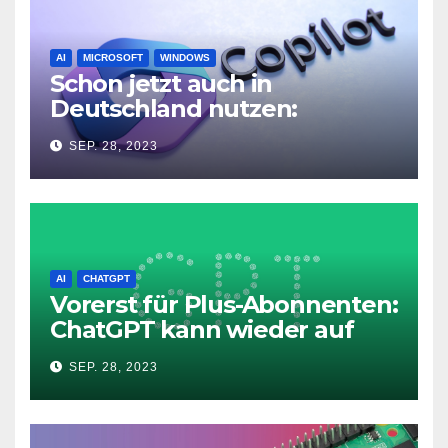
AI
MICROSOFT
WINDOWS
Schon jetzt auch in
Deutschland nutzen:
Microsoft Copilot in Windows
SEP. 28, 2023
11
AI
CHATGPT
Vorerst für Plus-Abonnenten:
ChatGPT kann wieder auf
das Internet zugreifen
SEP. 28, 2023