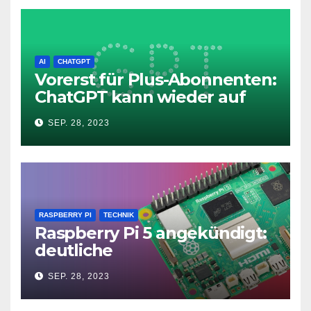
AI
CHATGPT
Vorerst für Plus-Abonnenten:
ChatGPT kann wieder auf
das Internet zugreifen
SEP. 28, 2023
RASPBERRY PI
TECHNIK
Raspberry Pi 5 angekündigt:
deutliche
Leistungssteigerung und bis
SEP. 28, 2023
zu 2x 4K60