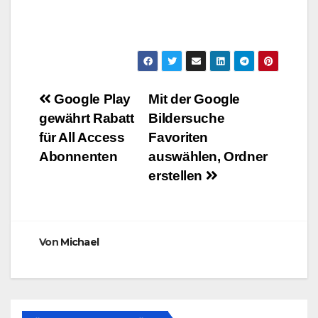
Beitragsnavigation
Google Play
Mit der Google
gewährt Rabatt
Bildersuche
für All Access
Favoriten
Abonnenten
auswählen, Ordner
erstellen
Von
Michael