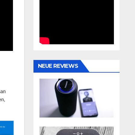
NEUE REVIEWS
man
en,