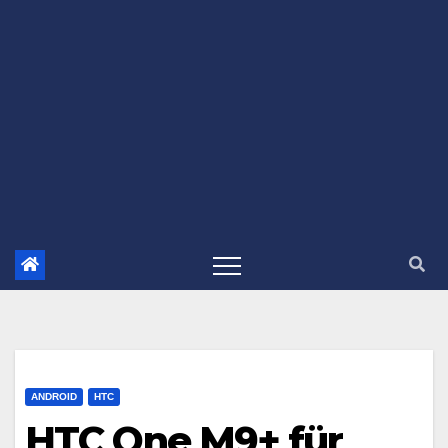
ANDROID
HTC
HTC One M9+ für