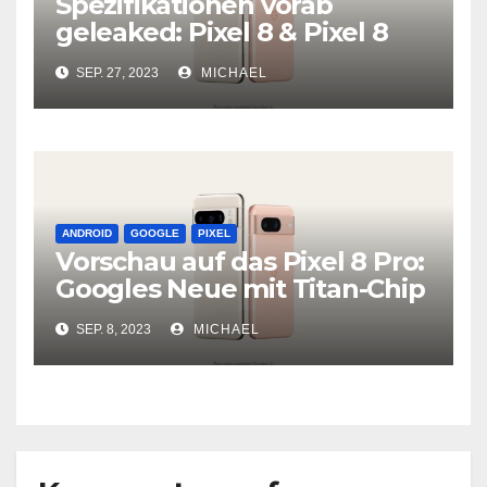
Spezifikationen vorab
geleaked: Pixel 8 & Pixel 8
Pro
SEP. 27, 2023
MICHAEL
ANDROID
GOOGLE
PIXEL
Vorschau auf das Pixel 8 Pro:
Googles Neue mit Titan-Chip
und Leistungsoptionen
SEP. 8, 2023
MICHAEL