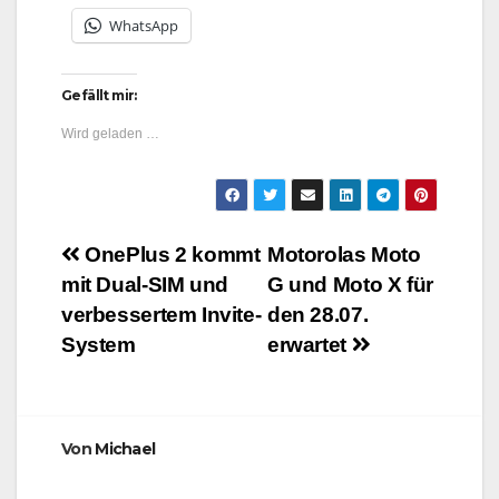
WhatsApp
Gefällt mir:
Wird geladen …
Beitragsnavigation
OnePlus 2 kommt
Motorolas Moto
mit Dual-SIM und
G und Moto X für
verbessertem Invite-
den 28.07.
System
erwartet
Von
Michael