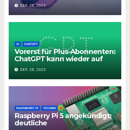
Microsoft Copilot in Windows
SEP. 28, 2023
11
AI
CHATGPT
Vorerst für Plus-Abonnenten:
ChatGPT kann wieder auf
das Internet zugreifen
SEP. 28, 2023
RASPBERRY PI
TECHNIK
Raspberry Pi 5 angekündigt:
deutliche