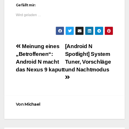
Gefällt mir:
Wird geladen …
Beitragsnavigation
Meinung eines
[Android N
„Betroffenen“:
Spotlight] System
Android N macht
Tuner, Vorschläge
das Nexus 9 kaputt
und Nachtmodus
Von
Michael