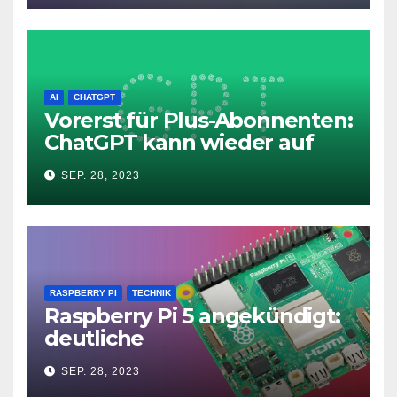
AI
CHATGPT
Vorerst für Plus-Abonnenten:
ChatGPT kann wieder auf
das Internet zugreifen
SEP. 28, 2023
RASPBERRY PI
TECHNIK
Raspberry Pi 5 angekündigt:
deutliche
Leistungssteigerung und bis
SEP. 28, 2023
zu 2x 4K60