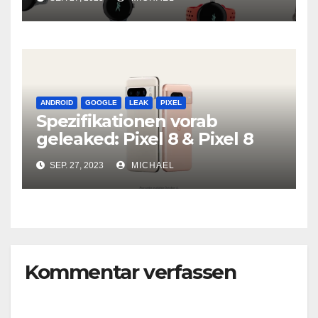
ANDROID
GOOGLE
LEAK
PIXEL
Spezifikationen vorab
geleaked: Pixel 8 & Pixel 8
Pro
SEP. 27, 2023
MICHAEL
Kommentar verfassen