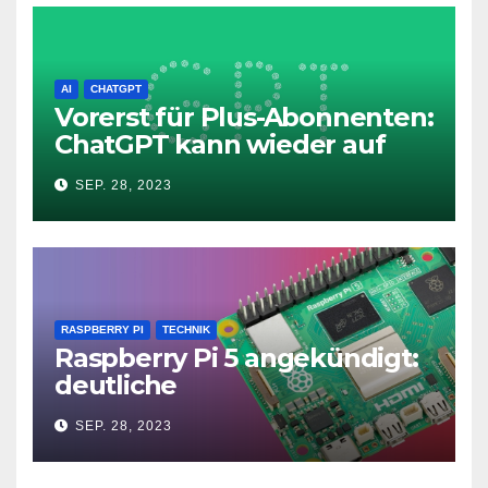
AI
CHATGPT
Vorerst für Plus-Abonnenten:
ChatGPT kann wieder auf
das Internet zugreifen
SEP. 28, 2023
RASPBERRY PI
TECHNIK
Raspberry Pi 5 angekündigt:
deutliche
Leistungssteigerung und bis
SEP. 28, 2023
zu 2x 4K60