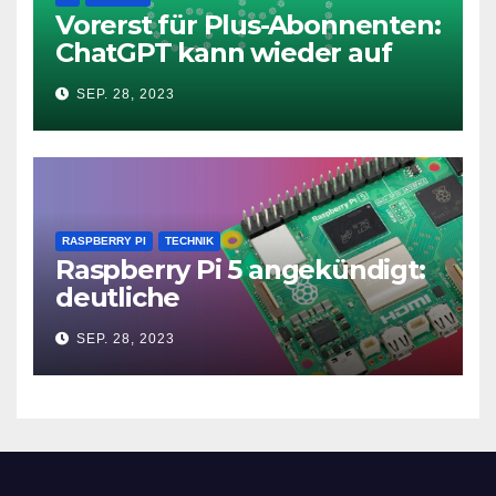
Vorerst für Plus-Abonnenten:
ChatGPT kann wieder auf
das Internet zugreifen
SEP. 28, 2023
RASPBERRY PI
TECHNIK
Raspberry Pi 5 angekündigt:
deutliche
Leistungssteigerung und bis
SEP. 28, 2023
zu 2x 4K60