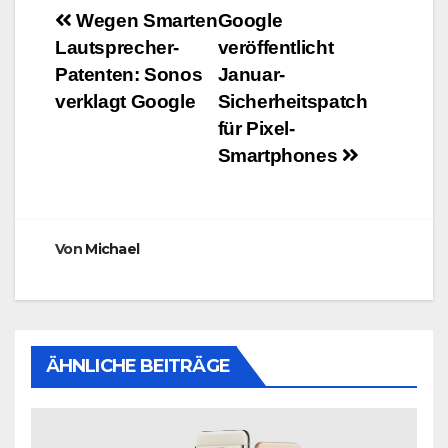
Beitragsnavigation
Wegen Smarten
Google
Lautsprecher-
veröffentlicht
Patenten: Sonos
Januar-
verklagt Google
Sicherheitspatch
für Pixel-
Smartphones
Von
Michael
ÄHNLICHE BEITRÄGE