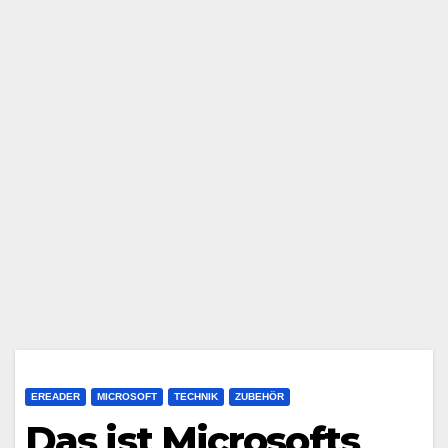
EREADER
MICROSOFT
TECHNIK
ZUBEHÖR
Das ist Microsofts