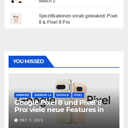
Watch 2
Spezifikationen vorab geleaked: Pixel
8 & Pixel 8 Pro
YOU MISSED
ANDROID
ANDROID 14
GOOGLE
PIXEL
Google Pixel 8 und Pixel 8
Pro: viele neue Features in
neuer Hardware
OKT. 5, 2023