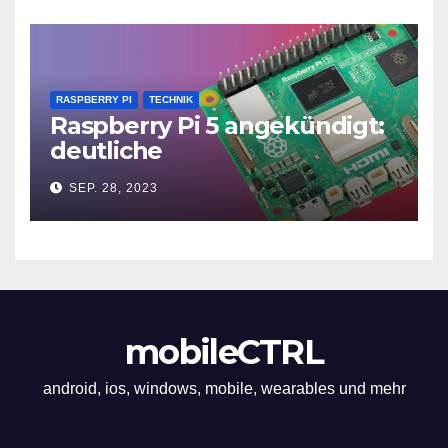
RASPBERRY PI
TECHNIK
Raspberry Pi 5 angekündigt:
deutliche
Leistungssteigerung und bis
SEP. 28, 2023
zu 2x 4K60
mobileCTRL
android, ios, windows, mobile, wearables und mehr