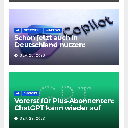
AI
MICROSOFT
WINDOWS
Schon jetzt auch in
Deutschland nutzen:
Microsoft Copilot in Windows
SEP. 28, 2023
11
AI
CHATGPT
Vorerst für Plus-Abonnenten:
ChatGPT kann wieder auf
das Internet zugreifen
SEP. 28, 2023