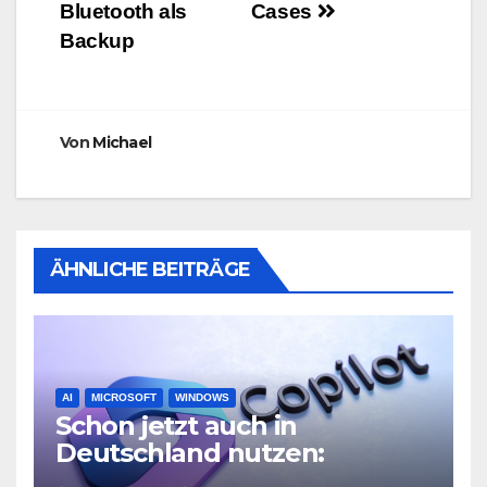
Bluetooth als
Cases
Backup
Von
Michael
ÄHNLICHE BEITRÄGE
AI
MICROSOFT
WINDOWS
Schon jetzt auch in
Deutschland nutzen:
Microsoft Copilot in Windows