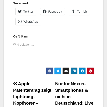
Teilen mit:
Twitter
Facebook
Tumblr
WhatsApp
Gefällt mir:
Wird geladen …
Beitragsnavigation
Apple
Nur für Nexus-
Patentantrag zeigt
Smartphones &
Lightning-
nicht in
Kopfhörer –
Deutschland: Live