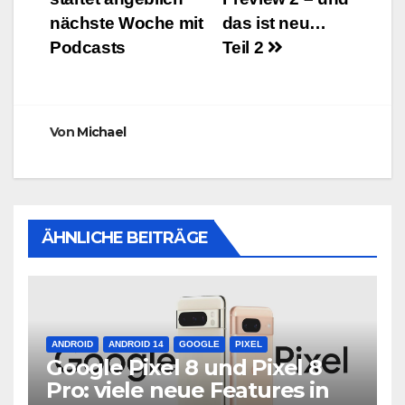
nächste Woche mit
das ist neu…
Podcasts
Teil 2
Von
Michael
ÄHNLICHE BEITRÄGE
ANDROID
ANDROID 14
GOOGLE
PIXEL
Google Pixel 8 und Pixel 8
Pro: viele neue Features in