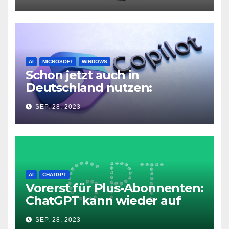
AI
MICROSOFT
WINDOWS
Schon jetzt auch in
Deutschland nutzen:
Microsoft Copilot in Windows
SEP. 28, 2023
11
AI
CHATGPT
Vorerst für Plus-Abonnenten:
ChatGPT kann wieder auf
das Internet zugreifen
SEP. 28, 2023