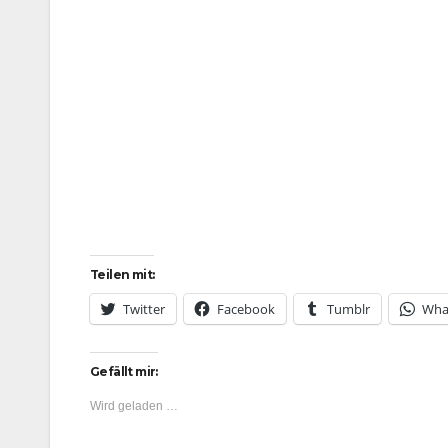
Teilen mit:
Twitter
Facebook
Tumblr
Wha
Gefällt mir:
Wird geladen …