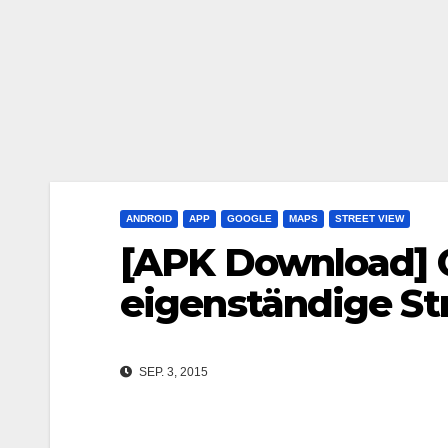
ANDROID
APP
GOOGLE
MAPS
STREET VIEW
[APK Download] G
eigenständige St
SEP. 3, 2015