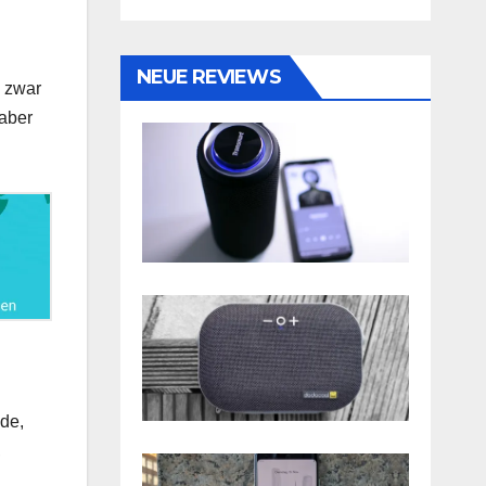
NEUE REVIEWS
e zwar
 aber
nde,
,