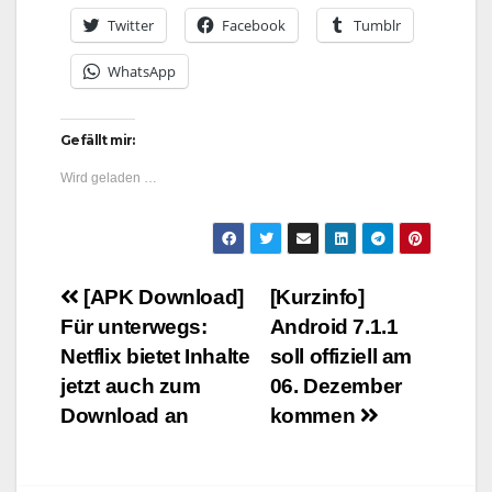
Twitter
Facebook
Tumblr
WhatsApp
Gefällt mir:
Wird geladen …
Beitragsnavigation
[APK Download]
[Kurzinfo]
Für unterwegs:
Android 7.1.1
Netflix bietet Inhalte
soll offiziell am
jetzt auch zum
06. Dezember
Download an
kommen