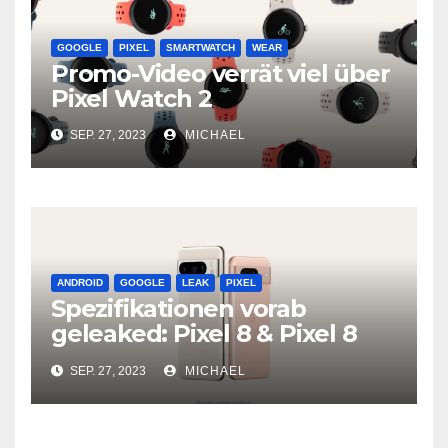
GOOGLE
PIXEL
SMARTWATCH
WEAR
Promo-Video verrät viel über
Pixel Watch 2
SEP. 27, 2023
MICHAEL
ANDROID
GOOGLE
LEAK
PIXEL
Spezifikationen vorab
geleaked: Pixel 8 & Pixel 8
Pro
SEP. 27, 2023
MICHAEL