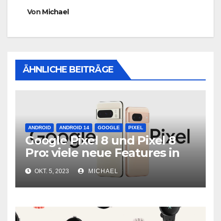
Von
Michael
ÄHNLICHE BEITRÄGE
ANDROID
ANDROID 14
GOOGLE
PIXEL
Google Pixel 8 und Pixel 8
Pro: viele neue Features in
neuer Hardware
OKT. 5, 2023
MICHAEL