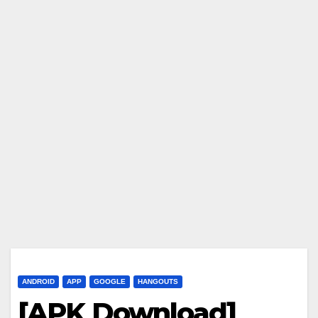
ANDROID
APP
GOOGLE
HANGOUTS
[APK Download]