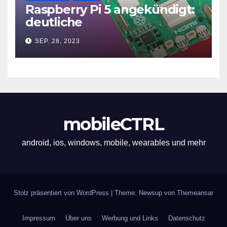
Raspberry Pi 5 angekündigt:
deutliche
Leistungssteigerung und bis
SEP. 28, 2023
zu 2x 4K60
mobileCTRL
android, ios, windows, mobile, wearables und mehr
Stolz präsentiert von WordPress
|
Theme: Newsup von
Themeansar
Impressum
Über uns
Werbung und Links
Datenschutz