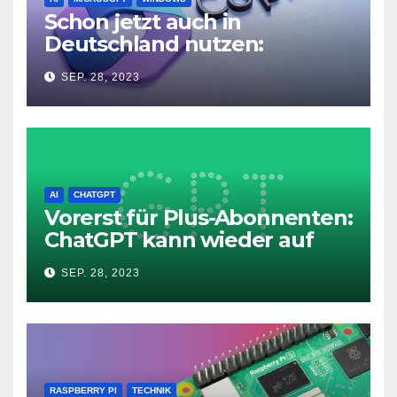
Schon jetzt auch in
Deutschland nutzen:
Microsoft Copilot in Windows
SEP. 28, 2023
11
AI
CHATGPT
Vorerst für Plus-Abonnenten:
ChatGPT kann wieder auf
das Internet zugreifen
SEP. 28, 2023
RASPBERRY PI
TECHNIK