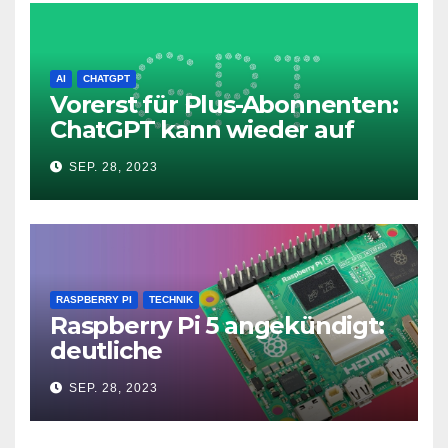
AI
CHATGPT
Vorerst für Plus-Abonnenten:
ChatGPT kann wieder auf
das Internet zugreifen
SEP. 28, 2023
RASPBERRY PI
TECHNIK
Raspberry Pi 5 angekündigt:
deutliche
Leistungssteigerung und bis
SEP. 28, 2023
zu 2x 4K60