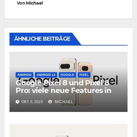
Von
Michael
ÄHNLICHE BEITRÄGE
ANDROID
ANDROID 14
GOOGLE
PIXEL
Google Pixel 8 und Pixel 8
Pro: viele neue Features in
neuer Hardware
OKT. 5, 2023
MICHAEL