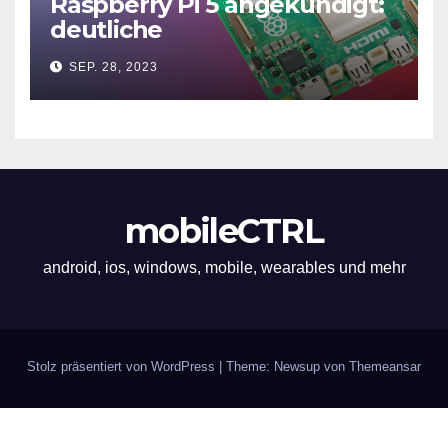
Raspberry Pi 5 angekündigt:
deutliche
Leistungssteigerung und bis
SEP. 28, 2023
zu 2x 4K60
mobileCTRL
android, ios, windows, mobile, wearables und mehr
Stolz präsentiert von WordPress
|
Theme: Newsup von
Themeansar
Impressum
Über uns
Werbung und Links
Datenschutz