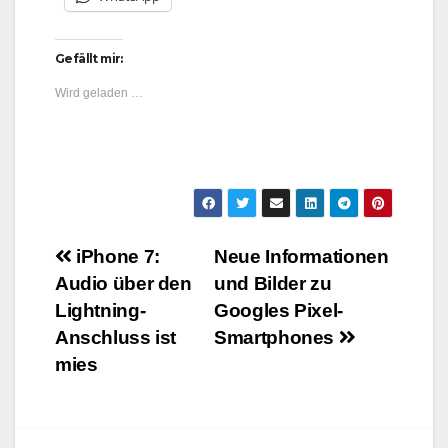
Gefällt mir:
Wird geladen …
Beitragsnavigation
iPhone 7:
Neue Informationen
Audio über den
und Bilder zu
Lightning-
Googles Pixel-
Anschluss ist
Smartphones
mies