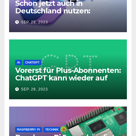
Schon jetzt auch in
Deutschland nutzen:
Microsoft Copilot in Windows
SEP. 28, 2023
11
AI
CHATGPT
Vorerst für Plus-Abonnenten:
ChatGPT kann wieder auf
das Internet zugreifen
SEP. 28, 2023
RASPBERRY PI
TECHNIK