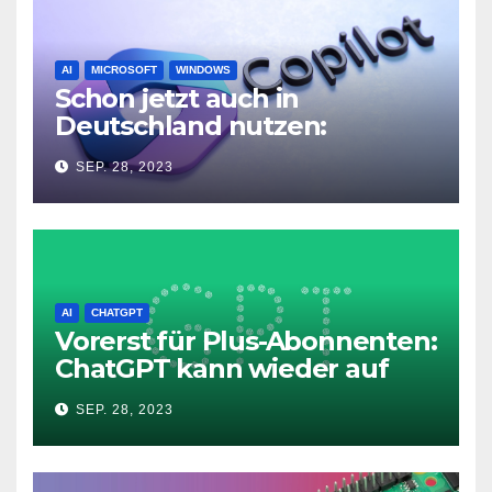
AI
MICROSOFT
WINDOWS
Schon jetzt auch in
Deutschland nutzen:
Microsoft Copilot in Windows
SEP. 28, 2023
11
AI
CHATGPT
Vorerst für Plus-Abonnenten:
ChatGPT kann wieder auf
das Internet zugreifen
SEP. 28, 2023