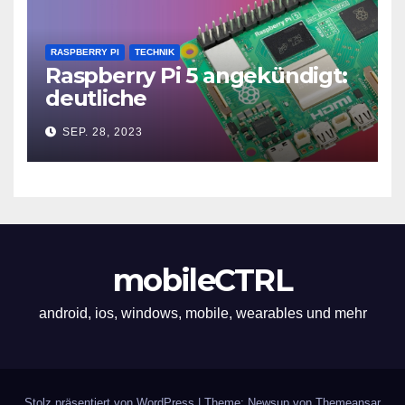
RASPBERRY PI
TECHNIK
Raspberry Pi 5 angekündigt:
deutliche
Leistungssteigerung und bis
SEP. 28, 2023
zu 2x 4K60
mobileCTRL
android, ios, windows, mobile, wearables und mehr
Stolz präsentiert von WordPress
|
Theme: Newsup von
Themeansar