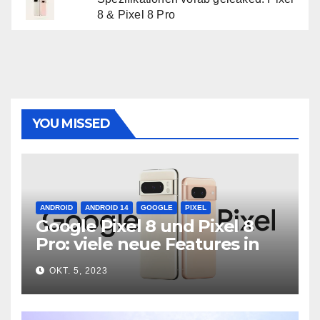
8 & Pixel 8 Pro
YOU MISSED
ANDROID
ANDROID 14
GOOGLE
PIXEL
Google Pixel 8 und Pixel 8
Pro: viele neue Features in
neuer Hardware
OKT. 5, 2023