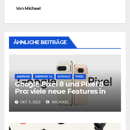
Von
Michael
ÄHNLICHE BEITRÄGE
ANDROID
ANDROID 14
GOOGLE
PIXEL
Google Pixel 8 und Pixel 8
Pro: viele neue Features in
neuer Hardware
OKT. 5, 2023
MICHAEL