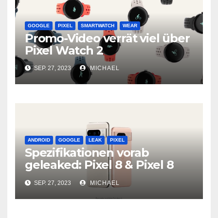
GOOGLE
PIXEL
SMARTWATCH
WEAR
Promo-Video verrät viel über
Pixel Watch 2
SEP. 27, 2023
MICHAEL
ANDROID
GOOGLE
LEAK
PIXEL
Spezifikationen vorab
geleaked: Pixel 8 & Pixel 8
Pro
SEP. 27, 2023
MICHAEL