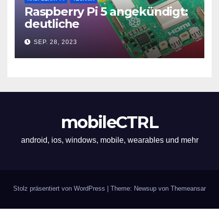
Raspberry Pi 5 angekündigt:
deutliche
Leistungssteigerung und bis
SEP. 28, 2023
zu 2x 4K60
mobileCTRL
android, ios, windows, mobile, wearables und mehr
Stolz präsentiert von WordPress
|
Theme: Newsup von
Themeansar
Impressum
Über uns
Werbung und Links
Datenschutz