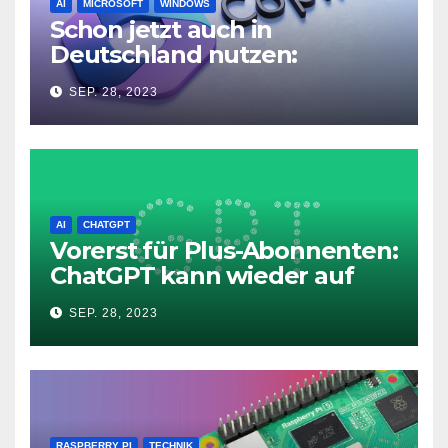
AI
MICROSOFT
WINDOWS
Schon jetzt auch in
Deutschland nutzen:
Microsoft Copilot in Windows
SEP. 28, 2023
11
AI
CHATGPT
Vorerst für Plus-Abonnenten:
ChatGPT kann wieder auf
das Internet zugreifen
SEP. 28, 2023
RASPBERRY PI
TECHNIK