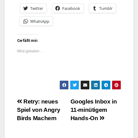
Twitter
Facebook
Tumblr
WhatsApp
Gefällt mir:
Wird geladen …
Beitragsnavigation
Retry: neues
Googles Inbox in
Spiel von Angry
11-minütigem
Birds Machern
Hands-On