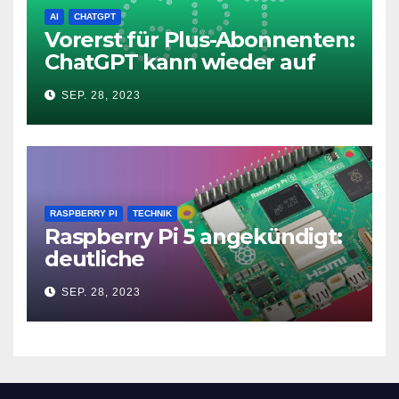
AI
CHATGPT
Vorerst für Plus-Abonnenten:
ChatGPT kann wieder auf
das Internet zugreifen
SEP. 28, 2023
RASPBERRY PI
TECHNIK
Raspberry Pi 5 angekündigt:
deutliche
Leistungssteigerung und bis
SEP. 28, 2023
zu 2x 4K60