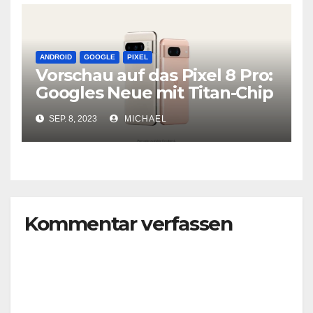
ANDROID
GOOGLE
PIXEL
Vorschau auf das Pixel 8 Pro:
Googles Neue mit Titan-Chip
und Leistungsoptionen
SEP. 8, 2023
MICHAEL
Kommentar verfassen