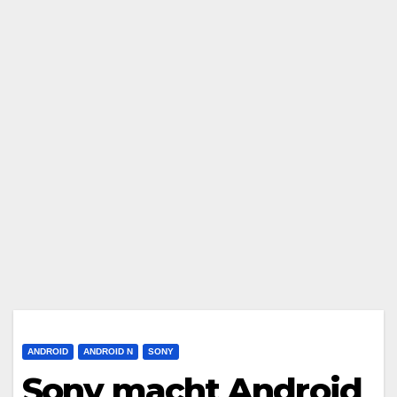
ANDROID
ANDROID N
SONY
Sony macht Android