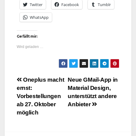
Twitter
Facebook
Tumblr
WhatsApp
Gefällt mir:
Wird geladen …
Beitragsnavigation
Oneplus macht
Neue GMail-App in
ernst:
Material Design,
Vorbestellungen
unterstützt andere
ab 27. Oktober
Anbieter
möglich