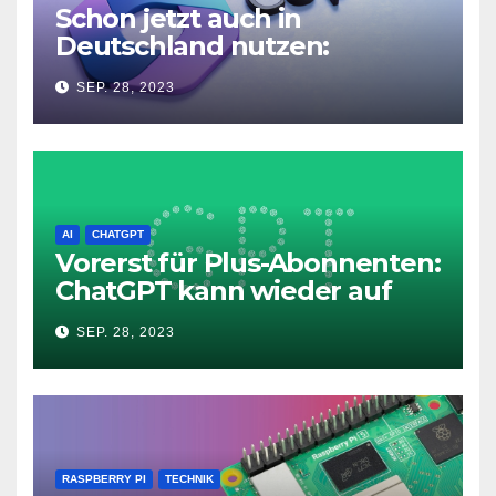
Schon jetzt auch in
Deutschland nutzen:
Microsoft Copilot in Windows
SEP. 28, 2023
11
AI
CHATGPT
Vorerst für Plus-Abonnenten:
ChatGPT kann wieder auf
das Internet zugreifen
SEP. 28, 2023
RASPBERRY PI
TECHNIK