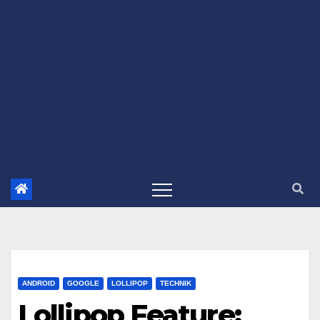
ANDROID
GOOGLE
LOLLIPOP
TECHNIK
Lollipop Feature: