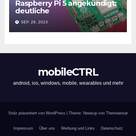
Raspberry Pi 5 angekündigt:
deutliche
Leistungssteigerung und bis
SEP. 28, 2023
zu 2x 4K60
mobileCTRL
android, ios, windows, mobile, wearables und mehr
Stolz präsentiert von WordPress
|
Theme: Newsup von
Themeansar
Impressum
Über uns
Werbung und Links
Datenschutz