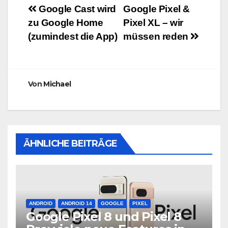
Beitragsnavigation
Google Cast wird
Google Pixel &
zu Google Home
Pixel XL – wir
(zumindest die App)
müssen reden
Von
Michael
ÄHNLICHE BEITRÄGE
ANDROID
ANDROID 14
GOOGLE
PIXEL
Google Pixel 8 und Pixel 8