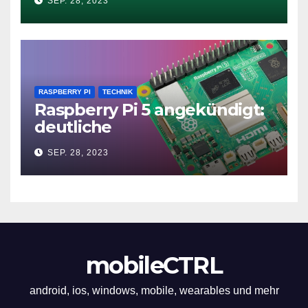
SEP. 28, 2023
RASPBERRY PI
TECHNIK
Raspberry Pi 5 angekündigt:
deutliche
Leistungssteigerung und bis
SEP. 28, 2023
zu 2x 4K60
mobileCTRL
android, ios, windows, mobile, wearables und mehr