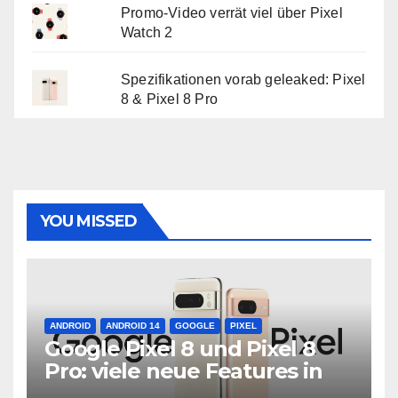
Promo-Video verrät viel über Pixel
Watch 2
Spezifikationen vorab geleaked: Pixel
8 & Pixel 8 Pro
YOU MISSED
ANDROID
ANDROID 14
GOOGLE
PIXEL
Google Pixel 8 und Pixel 8
Pro: viele neue Features in
neuer Hardware