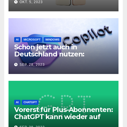
OKT. 5, 2023
AI
MICROSOFT
WINDOWS
Schon jetzt auch in
Deutschland nutzen:
Microsoft Copilot in Windows
SEP. 28, 2023
11
AI
CHATGPT
Vorerst für Plus-Abonnenten:
ChatGPT kann wieder auf
das Internet zugreifen