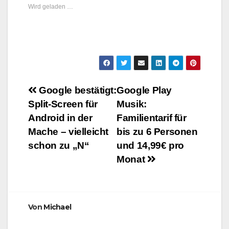
Wird geladen …
Beitragsnavigation
Google bestätigt:
Google Play
Split-Screen für
Musik:
Android in der
Familientarif für
Mache – vielleicht
bis zu 6 Personen
schon zu „N“
und 14,99€ pro
Monat
Von
Michael