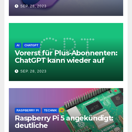
Microsoft Copilot in Windows
SEP. 28, 2023
11
AI
CHATGPT
Vorerst für Plus-Abonnenten:
ChatGPT kann wieder auf
das Internet zugreifen
SEP. 28, 2023
RASPBERRY PI
TECHNIK
Raspberry Pi 5 angekündigt:
deutliche