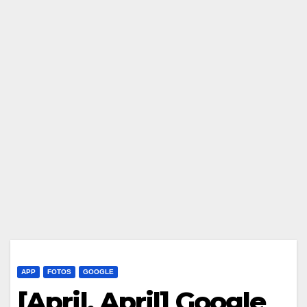
APP
FOTOS
GOOGLE
[April, April] Google