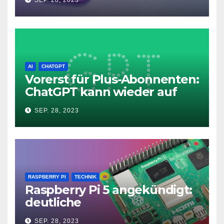
11
AI
CHATGPT
Vorerst für Plus-Abonnenten:
ChatGPT kann wieder auf
das Internet zugreifen
SEP. 28, 2023
RASPBERRY PI
TECHNIK
Raspberry Pi 5 angekündigt:
deutliche
Leistungssteigerung und bis
SEP. 28, 2023