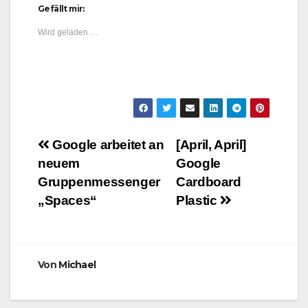
Gefällt mir:
Wird geladen …
Beitragsnavigation
Google arbeitet an
[April, April]
neuem
Google
Gruppenmessenger
Cardboard
„Spaces“
Plastic
Von
Michael