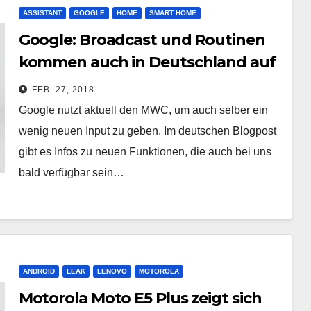
ASSISTANT
GOOGLE
HOME
SMART HOME
Google: Broadcast und Routinen
kommen auch in Deutschland auf
den Google Home
FEB. 27, 2018
Google nutzt aktuell den MWC, um auch selber ein
wenig neuen Input zu geben. Im deutschen Blogpost
gibt es Infos zu neuen Funktionen, die auch bei uns
bald verfügbar sein…
ANDROID
LEAK
LENOVO
MOTOROLA
Motorola Moto E5 Plus zeigt sich