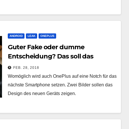
ANDROID
LEAK
ONEPLUS
Guter Fake oder dumme
Entscheidung? Das soll das
OnePlus 6 sein
FEB. 28, 2018
Womöglich wird auch OnePlus auf eine Notch für das
nächste Smartphone setzen. Zwei Bilder sollen das
Design des neuen Geräts zeigen.