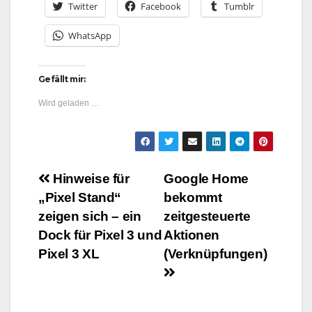
Twitter
Facebook
Tumblr
WhatsApp
Gefällt mir:
Wird geladen …
Beitragsnavigation
Hinweise für
Google Home
„Pixel Stand“
bekommt
zeigen sich – ein
zeitgesteuerte
Dock für Pixel 3 und
Aktionen
Pixel 3 XL
(Verknüpfungen)