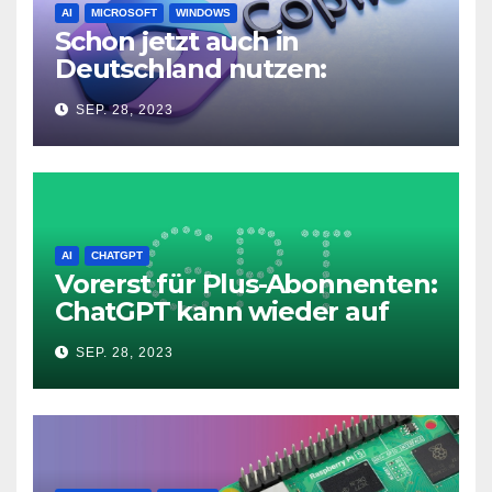
AI
MICROSOFT
WINDOWS
Schon jetzt auch in
Deutschland nutzen:
Microsoft Copilot in Windows
SEP. 28, 2023
11
AI
CHATGPT
Vorerst für Plus-Abonnenten:
ChatGPT kann wieder auf
das Internet zugreifen
SEP. 28, 2023