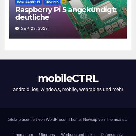
RASPBERRY PI
TECHNIK
Raspberry Pi 5 angekündigt:
deutliche
Leistungssteigerung und bis
SEP. 28, 2023
zu 2x 4K60
mobileCTRL
android, ios, windows, mobile, wearables und mehr
Stolz präsentiert von WordPress
|
Theme: Newsup von
Themeansar
Impressum
Über uns
Werbung und Links
Datenschutz