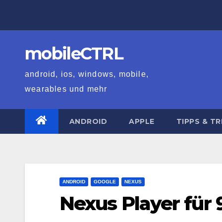
Zum
Inhalt
springen
mobileCTRL
android, ios, windows, mobile,
wearables und mehr
ANDROID
APPLE
TIPPS & TR
ANDROID
GOOGLE
NEXUS
Nexus Player für 