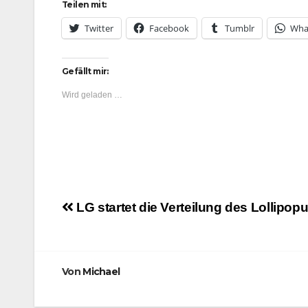
Teilen mit:
Twitter
Facebook
Tumblr
Wha
Gefällt mir:
Wird geladen …
Beitragsnavigation
LG startet die Verteilung des Lollipop
Von
Michael