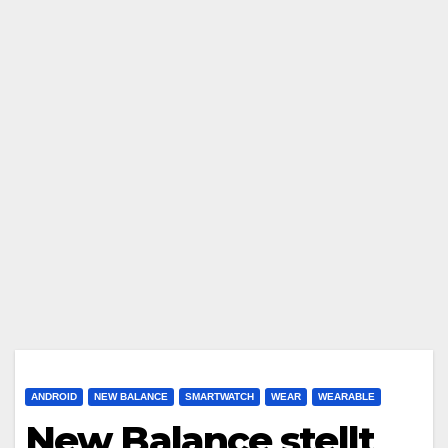
ANDROID
NEW BALANCE
SMARTWATCH
WEAR
WEARABLE
New Balance stellt