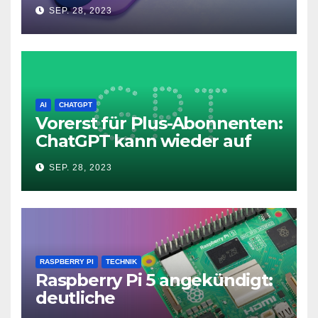
Microsoft Copilot in Windows
SEP. 28, 2023
11
AI
CHATGPT
Vorerst für Plus-Abonnenten:
ChatGPT kann wieder auf
das Internet zugreifen
SEP. 28, 2023
RASPBERRY PI
TECHNIK
Raspberry Pi 5 angekündigt:
deutliche
Leistungssteigerung und bis