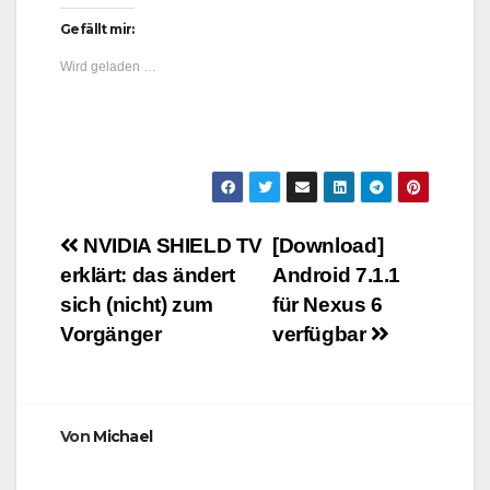
Gefällt mir:
Wird geladen …
Beitragsnavigation
NVIDIA SHIELD TV
[Download]
erklärt: das ändert
Android 7.1.1
sich (nicht) zum
für Nexus 6
Vorgänger
verfügbar
Von
Michael