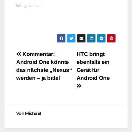
Wird geladen …
Beitragsnavigation
Kommentar:
HTC bringt
Android One könnte
ebenfalls ein
das nächste „Nexus“
Gerät für
werden – ja bitte!
Android One
Von
Michael