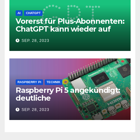
AI
CHATGPT
Vorerst für Plus-Abonnenten:
ChatGPT kann wieder auf
das Internet zugreifen
SEP. 28, 2023
RASPBERRY PI
TECHNIK
Raspberry Pi 5 angekündigt:
deutliche
Leistungssteigerung und bis
SEP. 28, 2023
zu 2x 4K60