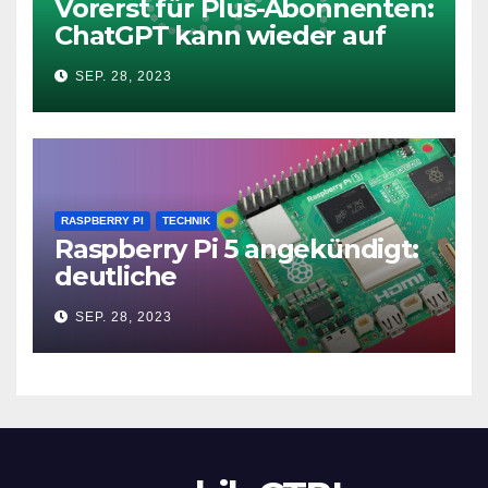
Vorerst für Plus-Abonnenten:
ChatGPT kann wieder auf
das Internet zugreifen
SEP. 28, 2023
RASPBERRY PI
TECHNIK
Raspberry Pi 5 angekündigt:
deutliche
Leistungssteigerung und bis
SEP. 28, 2023
zu 2x 4K60