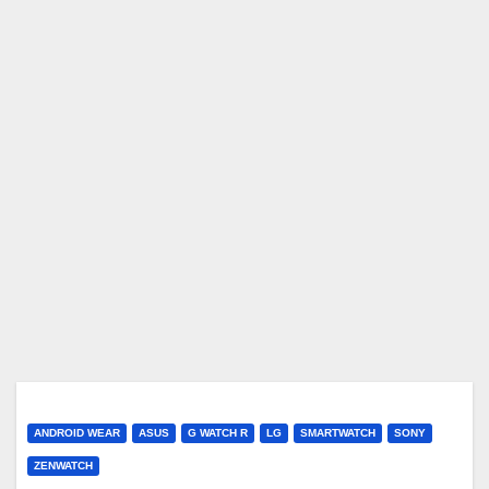
ANDROID WEAR
ASUS
G WATCH R
LG
SMARTWATCH
SONY
ZENWATCH