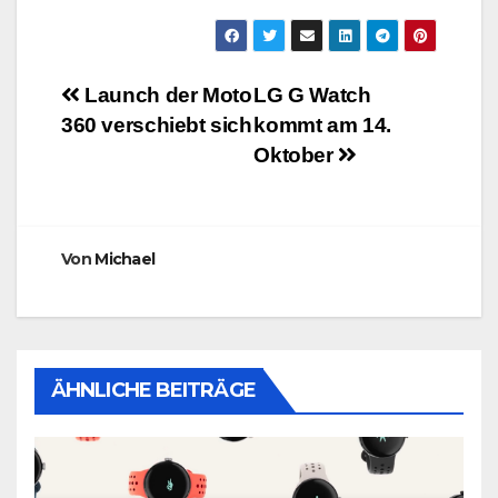
Beitragsnavigation
Launch der Moto
LG G Watch
360 verschiebt sich
kommt am 14.
Oktober
Von
Michael
ÄHNLICHE BEITRÄGE